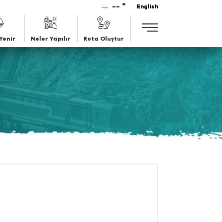
-- °
English
Yenir
Neler Yapılır
Rota Oluştur