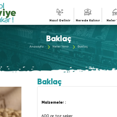
iye
Nasıl Gelinir
Nerede Kalınır
Neler 
Baklaç
Anasayfa
Neler Yenir
Baklaç
Baklaç
Malzemele
r :
600 gr toz şeker