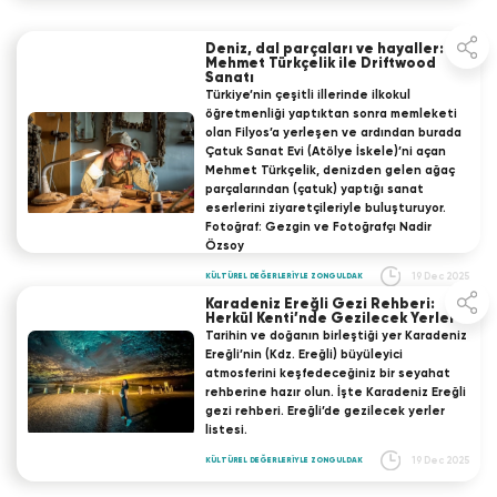
Deniz, dal parçaları ve hayaller:
Mehmet Türkçelik ile Driftwood
Sanatı
Türkiye’nin çeşitli illerinde ilkokul
öğretmenliği yaptıktan sonra memleketi
olan Filyos’a yerleşen ve ardından burada
Çatuk Sanat Evi (Atölye İskele)’ni açan
Mehmet Türkçelik, denizden gelen ağaç
parçalarından (çatuk) yaptığı sanat
eserlerini ziyaretçileriyle buluşturuyor.
Fotoğraf: Gezgin ve Fotoğrafçı Nadir
Özsoy
19 Dec 2025
KÜLTÜREL DEĞERLERİYLE ZONGULDAK
Karadeniz Ereğli Gezi Rehberi:
Herkül Kenti’nde Gezilecek Yerler
​ Tarihin ve doğanın birleştiği yer Karadeniz
Ereğli’nin (Kdz. Ereğli) büyüleyici
atmosferini keşfedeceğiniz bir seyahat
rehberine hazır olun. İşte Karadeniz Ereğli
gezi rehberi. Ereğli’de gezilecek yerler
listesi.
19 Dec 2025
KÜLTÜREL DEĞERLERİYLE ZONGULDAK