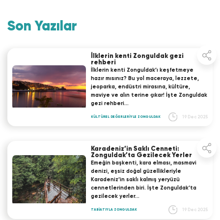
Son Yazılar
İlklerin kenti Zonguldak gezi
rehberi
İlklerin kenti Zonguldak’ı keşfetmeye
hazır mısınız? Bu yol maceraya, lezzete,
jeoparka, endüstri mirasına, kültüre,
maviye ve alın terine çıkar! İşte Zonguldak
gezi rehberi…
19 Dec 2025
KÜLTÜREL DEĞERLERİYLE ZONGULDAK
Karadeniz’in Saklı Cenneti:
Zonguldak’ta Gezilecek Yerler
Emeğin başkenti, kara elması, masmavi
denizi, eşsiz doğal güzellikleriyle
Karadeniz’in saklı kalmış yeryüzü
cennetlerinden biri. İşte Zonguldak’ta
gezilecek yerler…
19 Dec 2025
TABİATIYLA ZONGULDAK