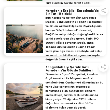
Tüm bunların cevabı tarihte saklı.
19 Dec 2025
KÜLTÜREL DEĞERLERİYLE ZONGULDAK
Karadeniz Ereğlisi: Karadeniz’de
Bir Tatil Beldesi
Batı Karadeniz’de yer alan Karadeniz
Ereğlisi, Zonguldak’ın bir liman kasabasıdır
ve ilin en kalabalık ilçesidir. Ziyaretçilerin
buraya “Küçük İstanbul” demeleri,
Ereğli’nin sahip olduğu doğal güzellikler ve
tarihi eserlerden olsa gerek. Tarihi MÖ
2000’li yıllara dayanan Ereğli, antik
çağdaki kuruluşundan bugüne kadar
yerleşime açık olması sebebiyle, arkeoloji
ve sanat tarihi bilimleri açısından kayda
değer bir önem teşkil eder.
19 Dec 2025
KÜLTÜREL DEĞERLERİYLE ZONGULDAK
Zonguldak Kıyı Şeridi: Batı
Karadeniz’in Gözde Sahilleri
“Karaelmas Diyarı” Zonguldak, kendine
özgü karakteri ile bölgenin en özel
şehirlerinden. Cumhuriyet döneminden bu
yana ülke sanayisinin gözbebeği
konumunda olan Zonguldak’ı daha iyi
anlamak için, tarihin tozlu sayfalarında
biraz geriye, 26 Ağustos 1931 tarihine
doğru biraz uzanmak ve Atatürk’ün
sözlerine kulak vermek gerek: