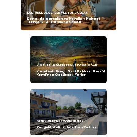
KÜLTÜREL DEĞERLERİYLE ZONGULDAK
Deniz, dal parçaları ve hayaller: Mehmet
Türkçelik ile Driftwood Sanatı
KÜLTÜREL DEĞERLERİYLE ZONGULDAK
Karadeniz Ereğli Gezi Rehberi: Herkül
Kenti’nde Gezilecek Yerler
DENEYİMLERİYLE ZONGULDAK
Zonguldak-Karabük Tren Rotası