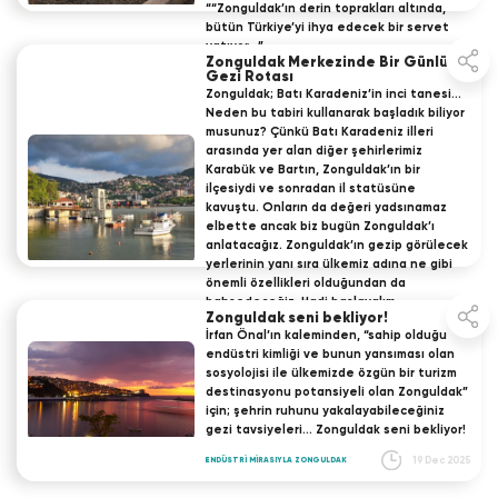
““Zonguldak’ın derin toprakları altında,
bütün Türkiye’yi ihya edecek bir servet
yatıyor…”
Zonguldak Merkezinde Bir Günlük
Gezi Rotası
19 Dec 2025
TABİATIYLA ZONGULDAK
Zonguldak; Batı Karadeniz’in inci tanesi…
Neden bu tabiri kullanarak başladık biliyor
musunuz? Çünkü Batı Karadeniz illeri
arasında yer alan diğer şehirlerimiz
Karabük ve Bartın, Zonguldak’ın bir
ilçesiydi ve sonradan il statüsüne
kavuştu. Onların da değeri yadsınamaz
elbette ancak biz bugün Zonguldak’ı
anlatacağız. Zonguldak’ın gezip görülecek
yerlerinin yanı sıra ülkemiz adına ne gibi
önemli özellikleri olduğundan da
bahsedeceğiz. Hadi başlayalım.
Zonguldak seni bekliyor!
19 Dec 2025
DENEYİMLERİYLE ZONGULDAK
İrfan Önal’ın kaleminden, “sahip olduğu
endüstri kimliği ve bunun yansıması olan
sosyolojisi ile ülkemizde özgün bir turizm
destinasyonu potansiyeli olan Zonguldak”
için; şehrin ruhunu yakalayabileceğiniz
gezi tavsiyeleri… Zonguldak seni bekliyor!
19 Dec 2025
ENDÜSTRİ MİRASIYLA ZONGULDAK