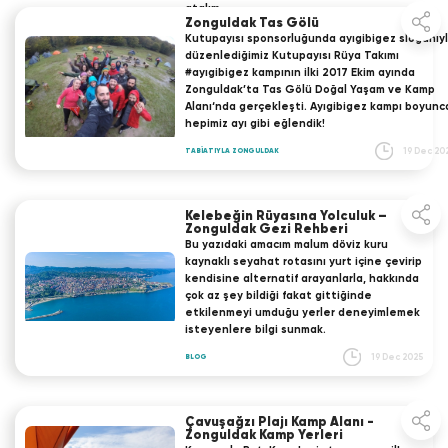
atalım.
Zonguldak Tas Gölü
19 Dec 2025
TABİATIYLA ZONGULDAK
Kutupayısı sponsorluğunda ayıgibigez sloganıy
düzenlediğimiz Kutupayısı Rüya Takımı
#ayıgibigez kampının ilki 2017 Ekim ayında
Zonguldak’ta Tas Gölü Doğal Yaşam ve Kamp
Alanı‘nda gerçekleşti. Ayıgibigez kampı boyunc
hepimiz ayı gibi eğlendik!
19 Dec 20
TABİATIYLA ZONGULDAK
Kelebeğin Rüyasına Yolculuk –
Zonguldak Gezi Rehberi
Bu yazıdaki amacım malum döviz kuru
kaynaklı seyahat rotasını yurt içine çevirip
kendisine alternatif arayanlarla, hakkında
çok az şey bildiği fakat gittiğinde
etkilenmeyi umduğu yerler deneyimlemek
isteyenlere bilgi sunmak.
19 Dec 2025
BLOG
Çavuşağzı Plajı Kamp Alanı -
Zonguldak Kamp Yerleri