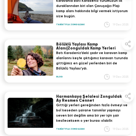
Karavanla Batı Karadeniz turumuzun ilk
duraklarından biri olan Çavuşağzı Plajı
kamp alanı hakkında bilgi vermek istiyorum
size bugün.
19 Dec 2025
TABİATIYLA ZONGULDAK
Bölüklü Yaylası Kamp
Alanı|Zonguldak Kamp Yerleri
Batı Karadeniz‘deki çadır ve karavan kamp
alanlarını keşfe çıktığımız karavan turunda
gittiğimiz en güzel yerlerden biri de
Bölüklü Yaylası’ydı.
19 Dec 2025
BLOG
Harmankaya Şelalesi Zonguldak -
Ay Resmen Cennet
Gittiği yerleri gereğinden fazla övmeyi ve
bol keseden şairane tanımlar yapmayı
seven biri değilim ama bir yer için şair
kesileceksem o yer burası olabilir.
19 Dec 2025
TABİATIYLA ZONGULDAK