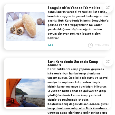
Zonguldak’ın Yöresel Yemekleri
Zonguldak’ın yöresel yemekleri listesinde
kendinize uygun bir yemek bulacağınızdan
eminiz. Batı Karadeniz’in incisi Zonguldak’a
gelince kentte yaşayanların ne kadar
şanslı olduğunu düşüneceğiniz tadına
doyum olmayan pek çok lezzet sizleri
bekliyor.
19 Dec 2025
BLOG
Batı Karadeniz Ücretsiz Kamp
Alanları
Deniz tatillerini kamp yaparak geçirmek
isteyenler için harika kamp alanlarını
yazdım bugün. Özellikle blogumu ve sosyal
medya hesaplarımı takip eden birçok
kişinin kamp yapmaya bayıldığını biliyorum.
O yüzden hazır bahar da geliyorken gidip
gördüğüm deniz kenarı kamp yerlerini
sizinle de paylaşmak istedim.
Keşfedilmemiş doğasıyla son derece güzel
kamp alanlarına sahip olan Batı Karadeniz
ücretsiz kamp alanlarına gelin birlikte göz