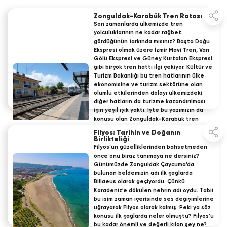
Zonguldak-Karabük Tren Rotası
Son zamanlarda ülkemizde tren
yolculuklarının ne kadar rağbet
gördüğünün farkında mısınız? Başta Doğu
Ekspresi olmak üzere İzmir Mavi Tren, Van
Gölü Ekspresi ve Güney Kurtalan Ekspresi
gibi birçok tren hattı ilgi çekiyor. Kültür ve
Turizm Bakanlığı bu tren hatlarının ülke
ekonomisine ve turizm sektörüne olan
olumlu etkilerinden dolayı ülkemizdeki
diğer hatların da turizme kazandırılması
için yeşil ışık yaktı. İşte bu yazımızın da
konusu olan Zonguldak-Karabük tren
hattı, turizme kazandırılmak istenen
Filyos: Tarihin ve Doğanın
hatlardan bir tanesi. Peki sizce neden
Birlikteliği
özellikle bu tren hattının ülkede
Filyos’un güzelliklerinden bahsetmeden
yaygınlaşması hedefleniyor?
önce onu biraz tanımaya ne dersiniz?
Günümüzde Zonguldak Çaycuma’da
19 Dec 2025
DENEYİMLERİYLE ZONGULDAK
bulunan beldemizin adı ilk çağlarda
Billaeus olarak geçiyordu. Çünkü
Karadeniz’e dökülen nehrin adı oydu. Tabii
bu isim zaman içerisinde ses değişimlerine
uğrayarak Filyos olarak kalmış. Peki ya söz
konusu ilk çağlarda neler olmuştu? Filyos’u
bu kadar önemli ve değerli kılan şey ne?