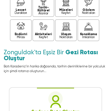
Tarihi-
Lezzet
Müzeleri
Gözlem
Kültürel
Durakları
Keşfet
Noktaları
Alanlar
Endüstri
Aktiviteleri
Ulaşım
Konaklama
Mirası
Keşfet
Noktaları
İmkanları
Zonguldak'ta Eşsiz Bir
Gezi Rotası
Oluştur
Batı Karadeniz'in harika doğasında, tarihin derinliklerine bir yolculuk
için şimdi rotanızı oluşturun...