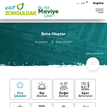
-- °
English
Maviye
Rota Oluştur
Anasayfa
Rota Oluştur
SAYFA MENÜSÜ
Öne
Kıyı
Doğal
Spor
Çıkanlar
Alanları
Alanlar
Aktiviteleri