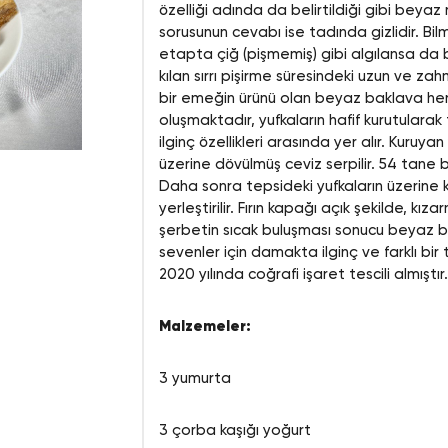
özelliği adında da belirtildiği gibi beyaz 
sorusunun cevabı ise tadında gizlidir. Bi
etapta çiğ (pişmemiş) gibi algılansa da ba
kılan sırrı pişirme süresindeki uzun ve za
bir emeğin ürünü olan beyaz baklava her 
oluşmaktadır, yufkaların hafif kurutularak
ilginç özellikleri arasında yer alır. Kuruy
üzerine dövülmüş ceviz serpilir. 54 tane 
Daha sonra tepsideki yufkaların üzerine
yerleştirilir. Fırın kapağı açık şekilde, kı
şerbetin sıcak buluşması sonucu beyaz ba
sevenler için damakta ilginç ve farklı b
2020 yılında coğrafi işaret tescili almıştır.
Malzemeler:
3 yumurta
3 çorba kaşığı yoğurt