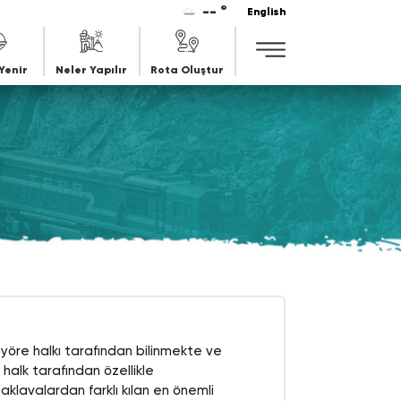
-- °
English
Yenir
Neler Yapılır
Rota Oluştur
r yöre halkı tarafından bilinmekte ve
alk tarafından özellikle
klavalardan farklı kılan en önemli