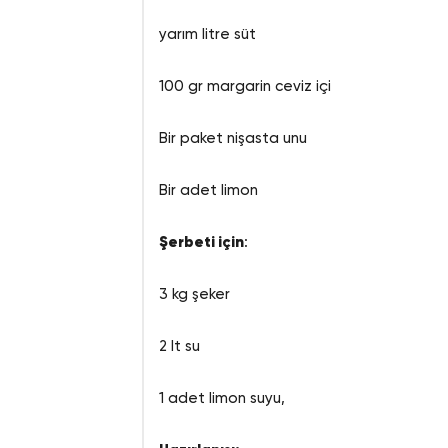
yarım litre süt
100 gr margarin ceviz içi
Bir paket nişasta unu
Bir adet limon
Şerbeti için
:
3 kg şeker
2 lt su
1 adet limon suyu,