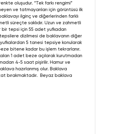
renkte oluşudur. “Tek farkı rengimi”
lmeyen ve tatmayanları için görüntüsü ilk
klavayı ilginç ve diğerlerinden farklı
hmetli süreçte saklıdır. Uzun ve zahmetli
bir tepsi için 55 adet yufkadan
 tepsilere dizilmesi de baklavanın diğer
an yufkalardan 5 tanesi tepsiye konularak
beze bitene kadar bu işlem tekrarlanır.
 kalan 1 adet beze açılarak kurutmadan
zarmadan 4-5 saat pişirilir. Hamur ve
klava hazırlanmış olur. Baklava
ir tat bırakmaktadır. Beyaz baklava