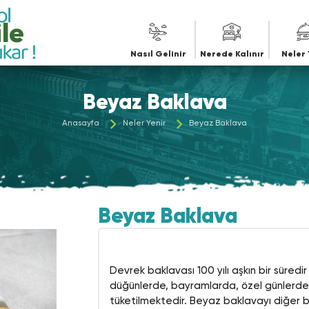
le
Nasıl Gelinir
Nerede Kalınır
Neler 
Beyaz Baklava
Anasayfa
Neler Yenir
Beyaz Baklava
Beyaz Baklava
Devrek baklavası 100 yılı aşkın bir süredi
düğünlerde, bayramlarda, özel günlerde h
tüketilmektedir. Beyaz baklavayı diğer ba