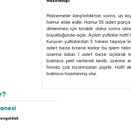
Hazırlanışı:
Malzemeler karıştırıldıktan sonra, un 
hamur elde edilir. Hamur 55 adet parça 
dinlenmesi için bırakılır daha sonra okl
büyüklüğünde açılır. Açılan yufkalar hafif k
Kuruyan yufkalardan 5 tanesi tepsiye ko
adet beze bitene kadar bu işlem tekrar
üzerine kalan 1 adet beze açılarak kur
baklava şekli verilerek kesilir, üzerine er
Fırında çok kızarmadan pişirilir. Hafif 
baklava hazırlanmış olur.
r?
tanesi
Zonguldak