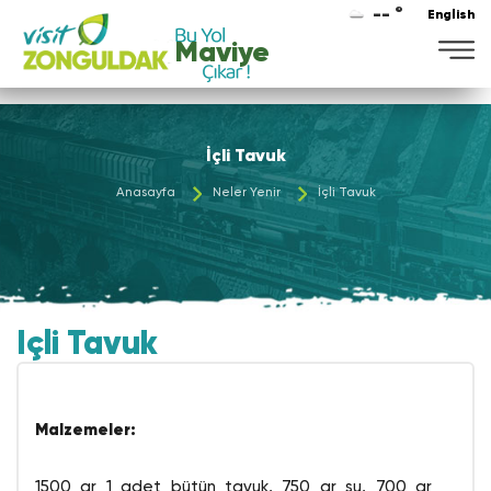
-- °
English
Maviye
İçli Tavuk
Anasayfa
Neler Yenir
İçli Tavuk
İçli Tavuk
Malzemeler:
1500 gr 1 adet bütün tavuk, 750 gr su, 700 gr