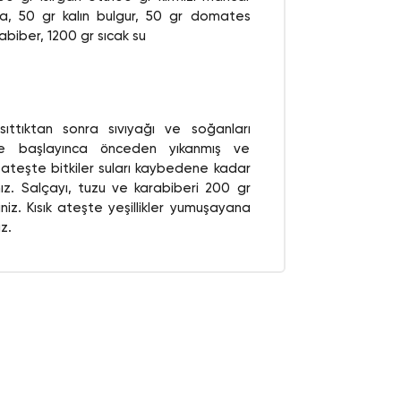
sa, 50 gr kalın bulgur, 50 gr domates
rabiber, 1200 gr sıcak su
ıttıktan sonra sıvıyağı ve soğanları
eye başlayınca önceden yıkanmış ve
 ateşte bitkiler suları kaybedene kadar
rınız. Salçayı, tuzu ve karabiberi 200 gr
niz. Kısık ateşte yeşillikler yumuşayana
z.