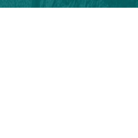
Sosyal Medyada
Takip Edin!
#tabiatiylabatikaradeniz