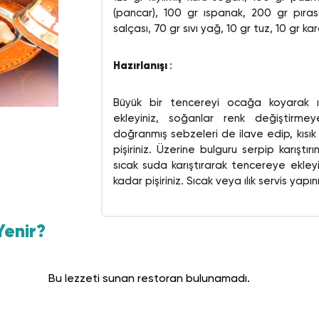
(pancar), 100 gr ıspanak, 200 gr pıra
salçası, 70 gr sıvı yağ, 10 gr tuz, 10 gr ka
Hazırlanışı
:
Büyük bir tencereyi ocağa koyarak ıs
ekleyiniz, soğanlar renk değiştirm
doğranmış sebzeleri de ilave edip, kısık
pişiriniz. Üzerine bulguru serpip karıştı
sıcak suda karıştırarak tencereye ekleyi
kadar pişiriniz. Sıcak veya ılık servis yapını
enir?
Bu lezzeti sunan restoran bulunamadı.