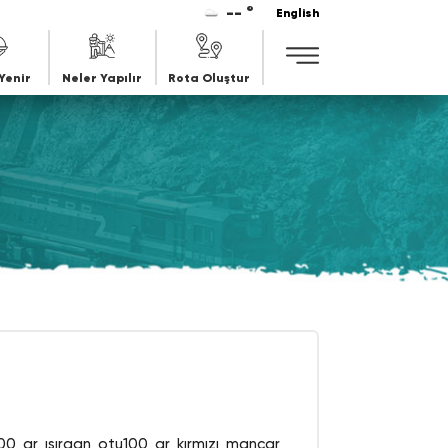
-- °
English
Yenir
Neler Yapılır
Rota Oluştur
100 gr ısırgan otu100 gr kırmızı mancar