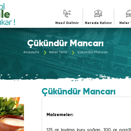
le
Nasıl Gelinir
Nerede Kalınır
Neler 
Çükündür Mancarı
Anasayfa
Neler Yenir
Çükündür Mancarı
Çükündür Mancarı
Malzemeler:
125 gr kıyılmış kuru soğan, 100 gr pazı