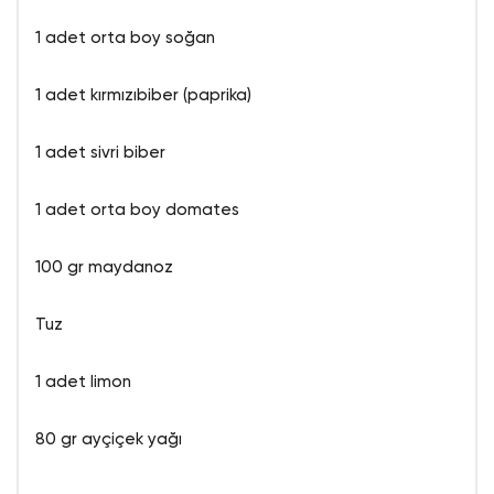
1 adet orta boy soğan
1 adet kırmızıbiber (paprika)
1 adet sivri biber
1 adet orta boy domates
100 gr maydanoz
Tuz
1 adet limon
80 gr ayçiçek yağı