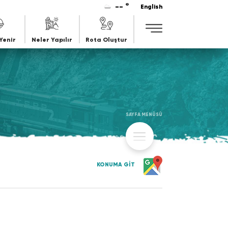
-- °
English
Yenir
Neler Yapılır
Rota Oluştur
SAYFA MENÜSÜ
KONUMA GİT