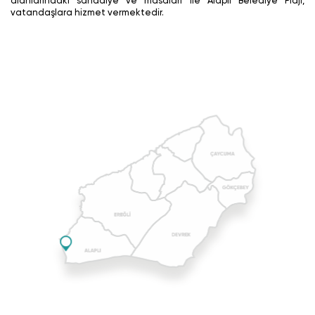
alanlarındaki sandalye ve masaları ile Alaplı Belediye Plajı,
vatandaşlara hizmet vermektedir.