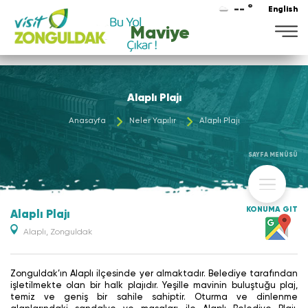
-- °
English
Maviye
Alaplı Plajı
Anasayfa
Neler Yapılır
Alaplı Plajı
SAYFA MENÜSÜ
KONUMA GİT
Alaplı Plajı
Alaplı, Zonguldak
Zonguldak’ın Alaplı ilçesinde yer almaktadır. Belediye tarafından
işletilmekte olan bir halk plajıdır. Yeşille mavinin buluştuğu plaj,
temiz ve geniş bir sahile sahiptir. Oturma ve dinlenme