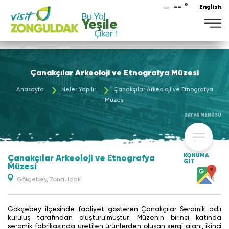
-- °
English
Yeşile
Çanakçılar Arkeoloji ve Etnografya Müzesi
Anasayfa
Neler Yapılır
Çanakçılar Arkeoloji ve Etnografya
Müzesi
SAYFA MENÜSÜ
KONUMA
Çanakçılar Arkeoloji ve Etnografya
GİT
Müzesi
Gökçebey, Zonguldak
Gökçebey ilçesinde faaliyet gösteren Çanakçılar Seramik adlı
kuruluş tarafından oluşturulmuştur. Müzenin birinci katında
seramik fabrikasında üretilen ürünlerden oluşan sergi alanı, ikinci