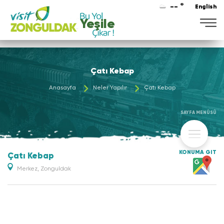
-- °
English
Yeşile
Çatı Kebap
Anasayfa
Neler Yapılır
Çatı Kebap
SAYFA MENÜSÜ
KONUMA GİT
Çatı Kebap
Merkez, Zonguldak