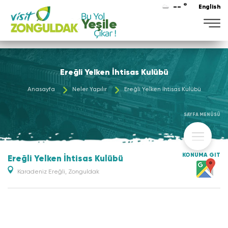
-- °
English
Yeşile
Ereğli Yelken İhtisas Kulübü
Anasayfa
Neler Yapılır
Ereğli Yelken İhtisas Kulübü
SAYFA MENÜSÜ
KONUMA GİT
Ereğli Yelken İhtisas Kulübü
Karadeniz Ereğli, Zonguldak