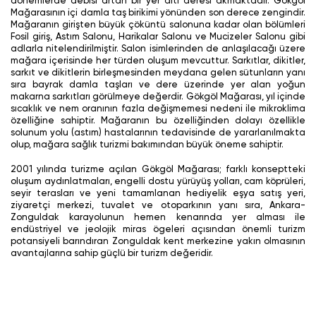
dönemlerde debisi artan bir yer altı deresi akmaktadır. Gökgöl
Mağarasının içi damla taş birikimi yönünden son derece zengindir.
Mağaranın girişten büyük çöküntü salonuna kadar olan bölümleri
Fosil giriş, Astım Salonu, Harikalar Salonu ve Mucizeler Salonu gibi
adlarla nitelendirilmiştir. Salon isimlerinden de anlaşılacağı üzere
mağara içerisinde her türden oluşum mevcuttur. Sarkıtlar, dikitler,
sarkıt ve dikitlerin birleşmesinden meydana gelen sütunların yanı
sıra bayrak damla taşları ve dere üzerinde yer alan yoğun
makarna sarkıtları görülmeye değerdir. Gökgöl Mağarası, yıl içinde
sıcaklık ve nem oranının fazla değişmemesi nedeni ile mikroklima
özelliğine sahiptir. Mağaranın bu özelliğinden dolayı özellikle
solunum yolu (astım) hastalarının tedavisinde de yararlanılmakta
olup, mağara sağlık turizmi bakımından büyük öneme sahiptir.
2001 yılında turizme açılan Gökgöl Mağarası; farklı konseptteki
oluşum aydınlatmaları, engelli dostu yürüyüş yolları, cam köprüleri,
seyir terasları ve yeni tamamlanan hediyelik eşya satış yeri,
ziyaretçi merkezi, tuvalet ve otoparkının yanı sıra, Ankara-
Zonguldak karayolunun hemen kenarında yer alması ile
endüstriyel ve jeolojik miras ögeleri açısından önemli turizm
potansiyeli barındıran Zonguldak kent merkezine yakın olmasının
avantajlarına sahip güçlü bir turizm değeridir.