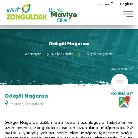
-- °
English
Maviye
Gökgöl Mağarası
Anasayfa
Neler Yapılır
Gökgöl Mağarası
SAYFA MENÜSÜ
KONUMA GİT
Gökgöl Mağarası
Merkez, Zonguldak
Gökgöl Mağarası 3.350 metre toplam uzunluğuyla Türkiye’nin en
uzun onuncu, Zonguldak’ın ise en uzun ikinci mağarasıdır. 875
metrelik yürüyüş yoluna sahip olan mağara içerisinde yağışlı