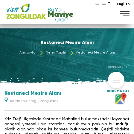
-- °
English
Maviye
Kestaneci Mesire Alanı
Anasayfa
Neler Yapılır
Kestaneci Mesire Alanı
SAYFA MENÜSÜ
KONUMA GİT
Kestaneci Mesire Alanı
Karadeniz Ereğli, Zonguldak
Kdz. Ereğli ilçesinde Kestaneci Mahallesi bulunmaktadır. Hayvanat
bahçesi, yöresel ürün stantları, çocuk oyun parkının bulunduğu
piknik alanında birde kır kahvesi bulunmaktadır. Çeşitli aktivite