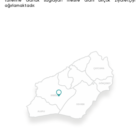
türlerine olanak sağlayan mesire alanı birçok ziyaretçiyi
ağırlamaktadır.