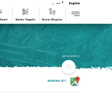
-- °
English
Yenir
Neler Yapılır
Rota Oluştur
SAYFA MENÜSÜ
KONUMA GİT