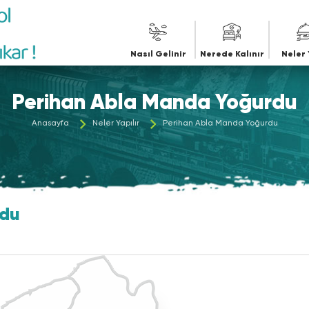
iye
Nasıl Gelinir
Nerede Kalınır
Neler 
Perihan Abla Manda Yoğurdu
Anasayfa
Neler Yapılır
Perihan Abla Manda Yoğurdu
rdu