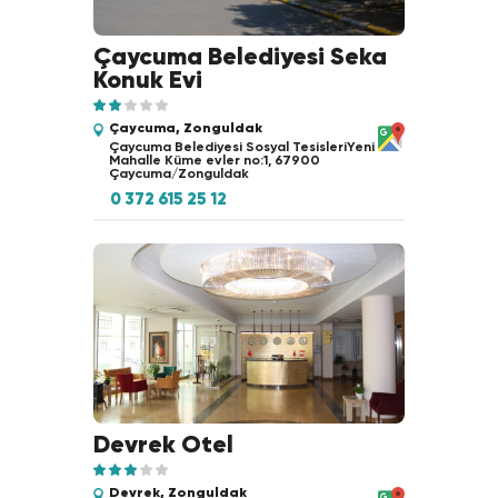
Çaycuma Belediyesi Seka
Konuk Evi
Çaycuma, Zonguldak
Çaycuma Belediyesi Sosyal TesisleriYeni
Mahalle Küme evler no:1, 67900
Çaycuma/Zonguldak
0 372 615 25 12
Devrek Otel
Devrek, Zonguldak