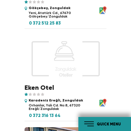
Gökçebey, Zonguldak
Yeni, Atatürk Cd., 67670
Gökçebey/Zonguldak
0 372 512 25 83
Eken Otel
Karadeniz Ereğli, Zonguldak
Orhanlar, Yalı Cd. No:8, 67320
Ereğli/Zonguldak
0 372 316 13 64
QUICK MENU