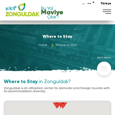
-- °
Türkçe
Lezzete
Where to Stay
Home
Where to Stay
PAGE MENU
Where to Stay
in Zonguldak?
Zonguldak is an attraction center for domestic and foreign tourists with
its accommodation diversity...