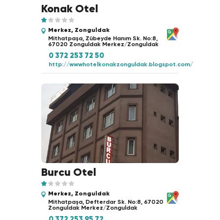
Konak Otel
Merkez, Zonguldak
Mithatpaşa, Zübeyde Hanım Sk. No:8,
67020 Zonguldak Merkez/Zonguldak
0 372 253 72 50
http://wwwhotelkonakzonguldak.blogspot.com/
Burcu Otel
Merkez, Zonguldak
Mithatpaşa, Defterdar Sk. No:8, 67020
Zonguldak Merkez/Zonguldak
0 372 253 95 72