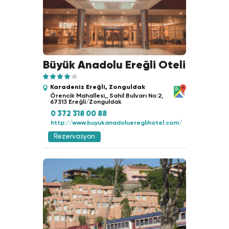
Büyük Anadolu Ereğli Oteli
Karadeniz Ereğli, Zonguldak
Örencik Mahallesi,, Sahil Bulvarı No:2,
67313 Ereğli/Zonguldak
0 372 318 00 88
http://www.buyukanadoluereglihotel.com/
Rezervasyon