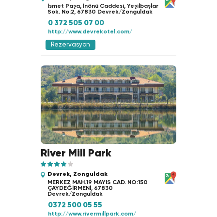
İsmet Paşa, İnönü Caddesi, Yeşilbaşlar
Sok. No:2, 67830 Devrek/Zonguldak
0 372 505 07 00
http://www.devrekotel.com/
Rezervasyon
River Mill Park
Devrek, Zonguldak
MERKEZ MAH.19 MAYIS CAD. NO:150
ÇAYDEĞİRMENİ, 67830
Devrek/Zonguldak
0372 500 05 55
http://www.rivermillpark.com/