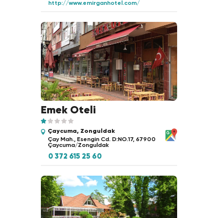
http://www.emirganhotel.com/
Emek Oteli
Çaycuma, Zonguldak
Çay Mah., Esengin Cd. D:NO.17, 67900
Çaycuma/Zonguldak
0 372 615 25 60