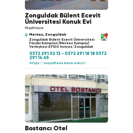
Zonguldak Bülent Ecevit
Üniversitesi Konuk Evi
Misafirhane
Merkez, Zonguldak
Zonguldak Bülent Ecevit Üniversitesi
Farabi Kampüsü (Merkez Kampüs)
Yerleşkesi 67100 İncivez/Zonguldak
0372 291 02 12 - 0372 291 18 18 0372
291 14 65
https://sosyaltesis.beun.edu.tr/
Bostancı Otel