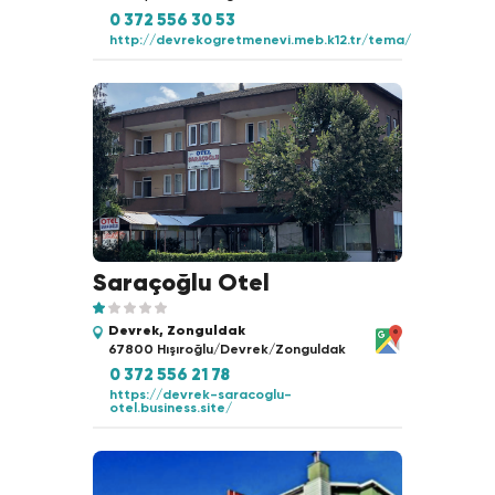
0 372 556 30 53
http://devrekogretmenevi.meb.k12.tr/tema/
Saraçoğlu Otel
Devrek, Zonguldak
67800 Hışıroğlu/Devrek/Zonguldak
0 372 556 21 78
https://devrek-saracoglu-
otel.business.site/