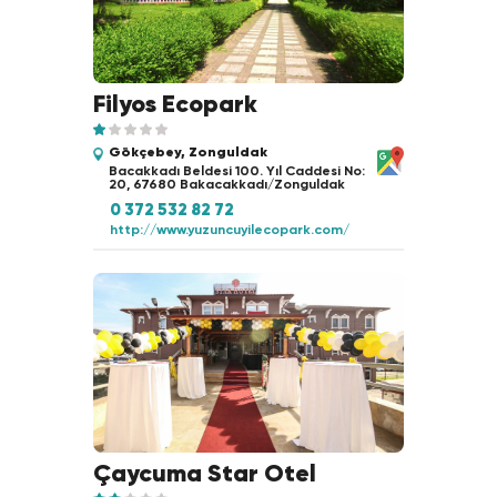
Filyos Ecopark
Gökçebey, Zonguldak
Bacakkadı Beldesi 100. Yıl Caddesi No:
20, 67680 Bakacakkadı/Zonguldak
0 372 532 82 72
http://www.yuzuncuyilecopark.com/
Çaycuma Star Otel