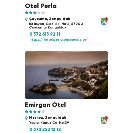
Otel Perla
Çaycuma, Zonguldak
İstasyon, Gazi Sk. No:2, 67900
Çaycuma/Zonguldak
0 372 615 92 11
https://hotelperla.business.site/
Emirgan Otel
Merkez, Zonguldak
Yayla, Kapuz Cd. No:39
0 372 253 12 12