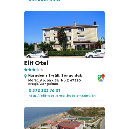
Elif Otel
Karadeniz Ereğli, Zonguldak
Müftü, Atatürk Blv. No:7, 67320
Ereğli/Zonguldak
0 372 323 76 21
http://elif-otel.eregli.hotels-tr.net/tr/