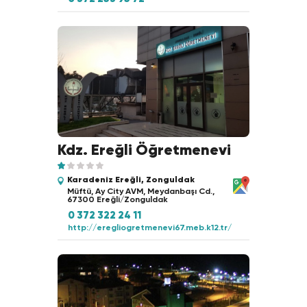
Kdz. Ereğli Öğretmenevi
Karadeniz Ereğli, Zonguldak
Müftü, Ay City AVM, Meydanbaşı Cd.,
67300 Ereğli/Zonguldak
0 372 322 24 11
http://eregliogretmenevi67.meb.k12.tr/