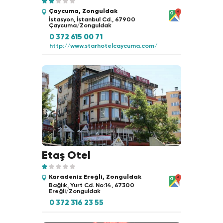
Çaycuma, Zonguldak
İstasyon, İstanbul Cd., 67900
Çaycuma/Zonguldak
0 372 615 00 71
http://www.starhotelcaycuma.com/
Etaş Otel
Karadeniz Ereğli, Zonguldak
Bağlık, Yurt Cd. No:14, 67300
Ereğli/Zonguldak
0 372 316 23 55