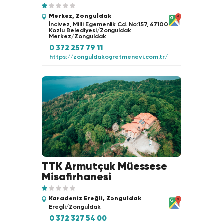
Merkez, Zonguldak
İncivez, Milli Egemenlik Cd. No:157, 67100
Kozlu Belediyesi/Zonguldak
Merkez/Zonguldak
0 372 257 79 11
https://zonguldakogretmenevi.com.tr/
TTK Armutçuk Müessese
Misafirhanesi
Karadeniz Ereğli, Zonguldak
Ereğli/Zonguldak
0 372 327 54 00