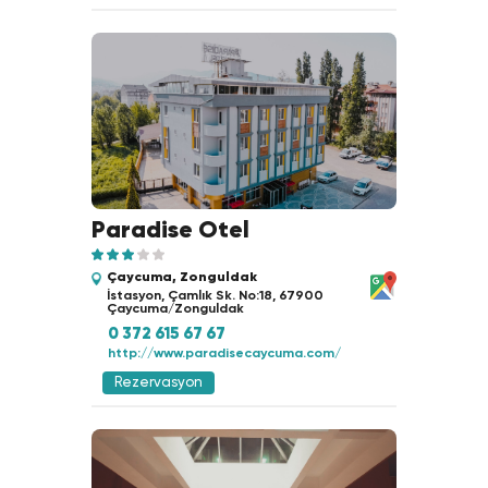
Paradise Otel
Çaycuma, Zonguldak
İstasyon, Çamlık Sk. No:18, 67900
Çaycuma/Zonguldak
0 372 615 67 67
http://www.paradisecaycuma.com/
Rezervasyon