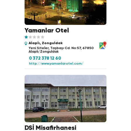
Yamanlar Otel
Alaplı, Zonguldak
Yeni Siteler, Taşbaşı Cd. No:57, 67850
Alaplı/Zonguldak
0 372 378 12 60
http://www.yamanlarotel.com/
DSİ Misafirhanesi