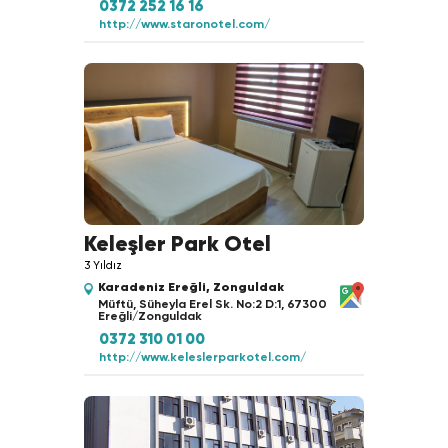
0372 252 16 16
http://www.staronotel.com/
Keleşler Park Otel
3 Yıldız
Karadeniz Ereğli, Zonguldak
Müftü, Süheyla Erel Sk. No:2 D:1, 67300
Ereğli/Zonguldak
0372 310 01 00
http://www.keleslerparkotel.com/