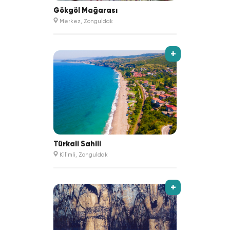
Gökgöl Mağarası
Merkez, Zonguldak
+
Türkali Sahili
Kilimli, Zonguldak
+