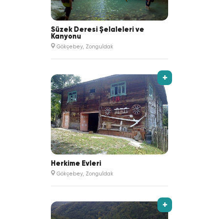
Süzek Deresi Şelaleleri ve
Kanyonu
Gökçebey, Zonguldak
+
Herkime Evleri
Gökçebey, Zonguldak
+