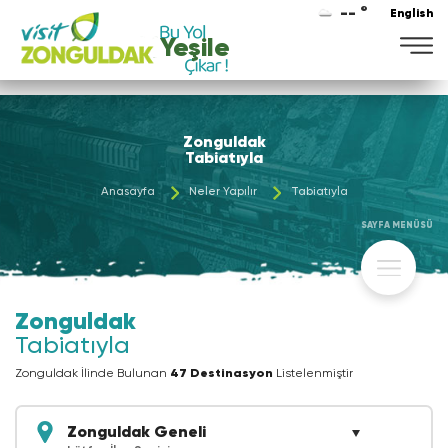
-- °
English
Maviye
Zonguldak
Tabiatıyla
Anasayfa
Neler Yapılır
Tabiatıyla
SAYFA MENÜSÜ
Zonguldak
Tabiatıyla
Zonguldak İlinde Bulunan
47 Destinasyon
Listelenmiştir