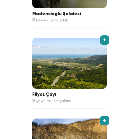
Madencioğlu Şelalesi
Devrek, Zonguldak
+
Filyos Çayı
Çaycuma, Zonguldak
+