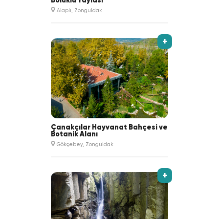
Bölüklü Yaylası
Alaplı, Zonguldak
+
Çanakçılar Hayvanat Bahçesi ve
Botanik Alanı
Gökçebey, Zonguldak
+