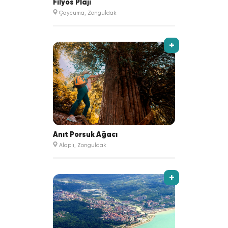
Filyos Plajı
Çaycuma, Zonguldak
+
Anıt Porsuk Ağacı
Alaplı, Zonguldak
+