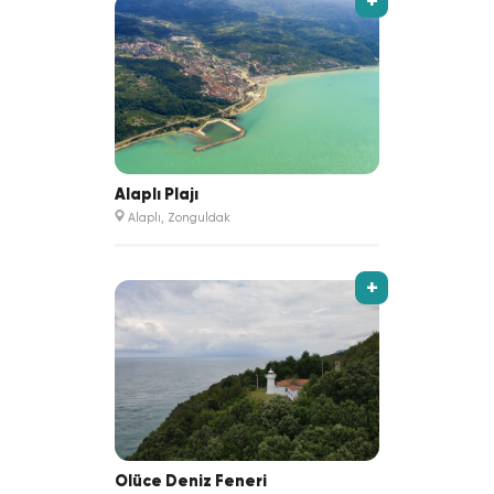
+
Alaplı Plajı
Alaplı, Zonguldak
+
Ölüce Deniz Feneri